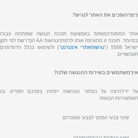
כיצדהופכים את האתר לנגיש?
אתר המסעדהמופעל באמצעות תוכנת הנגשה שפותחה עבורו
מיוחד. תוכנה זו מתאימה אותו לרמתהנגישות
AA
הנדרשת לפי תקן
שראל 5568 ("
נגישותאתרי אינטרנט
") ולשימוש בכלל הדפדפנים
העכשוויים.
איךמשתמשים בשירות ההנגשה שלנו?
על ידילחיצה על כפתור הנגישות ייפתח בפניכם תפריט ובו
האפשרויות הבאות:
שינוי צבעי המסך לצבעי מונוכרום
·
שינוי ניגודיות (גבוהה/נמוכה)